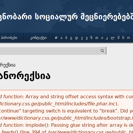
Jump to navigation
ცნობარი სოციალურ მეცნიერებებ
 ᲞᲘᲠᲝᲑᲔᲑᲘ
ᲙᲝᲜᲢᲐᲥᲢᲘ
#
Ა
Ბ
Გ
Დ
Ე
Ვ
Ზ
Თ
Ი
Კ
Ლ
Მ
Ნ
Ო
რექსია
ანორექსია
 function
: Array and string offset access syntax with cu
ctionary.css.ge/public_html/includes/file.phar.inc
).
"continue" targeting switch is equivalent to "break". Did
ar/www/dictionary.css.ge/public_html/includes/bootstrap.
 function
: implode(): Passing glue string after array i
_feeds()
(line
394
of
/var/www/dictionary.css.ge/public_