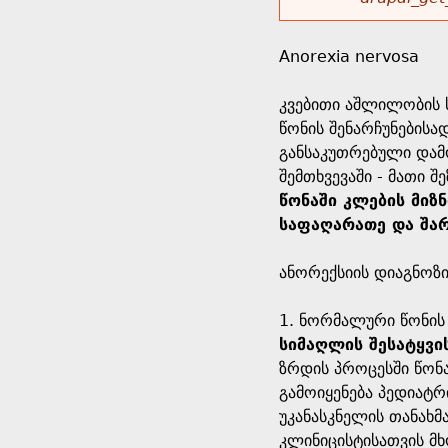
r
w
u
o
e
o
Anorexia nervosa
r
d
h
r
კვებითი აშლილობის ს
s
წონის შენარჩუნებისა
e
m
განსაკუთრებული დამო
შემთხვევაში - მათი
r
e
წონაში კლების მიზ
საფაღარათე და შარ
e
s
ანორექსიის დიაგნოზი
s
1. ნორმალური წონის
a
სიმაღლის შესატყვის
ზრდის პროცესში წონ
g
გამოიყენება პედიატრ
უკანასკნელის თანახმა
e
კლინიცისტისათვის მ