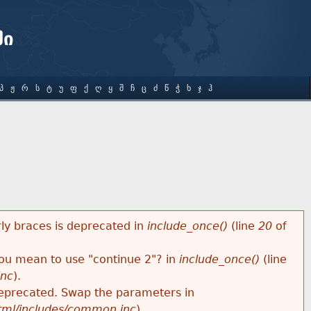
ში
Პ
Ჟ
Რ
Ს
Ტ
Უ
Ფ
Ქ
Ღ
Ყ
Შ
Ჩ
Ც
Ძ
Წ
Ჭ
Ხ
Ჯ
Ჰ
rly braces is deprecated in
include_once()
(line
20
of
 you mean to use "continue 2"? in
include_once()
(line
inc
).
s deprecated. Swap the parameters in
html/includes/common.inc
).