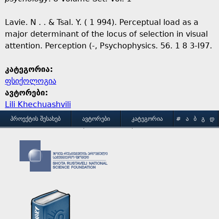
Lavie. N . . & Tsal. Y. ( 1 994). Perceptual load as a
major determinant of the locus of selection in visual
attention. Perception (-, Psychophysics. 56. 1 8 3-I97.
კატეგორია:
ფსიქოლოგია
ავტორები:
Lili Khechuashvili
M
ᲞᲠᲝᲔᲥᲢᲘᲡ ᲨᲔᲡᲐᲮᲔᲑ
ᲐᲕᲢᲝᲠᲔᲑᲘ
ᲙᲐᲢᲔᲒᲝᲠᲘᲐ
#
Ა
Ბ
Გ
Დ
Ე
Ვ
Ზ
Თ
Ი
ᲒᲐᲛᲝᲧᲔᲜᲔᲑᲘᲡ ᲞᲘᲠᲝᲑᲔᲑᲘ
ᲙᲝᲜᲢᲐᲥᲢᲘ
a
Კ
Ლ
Მ
Ნ
Ო
Პ
Ჟ
Რ
Ს
Ტ
i
Უ
Ფ
Ქ
Ღ
Ყ
Შ
Ჩ
Ც
Ძ
Წ
n
Ჭ
Ხ
Ჯ
Ჰ
m