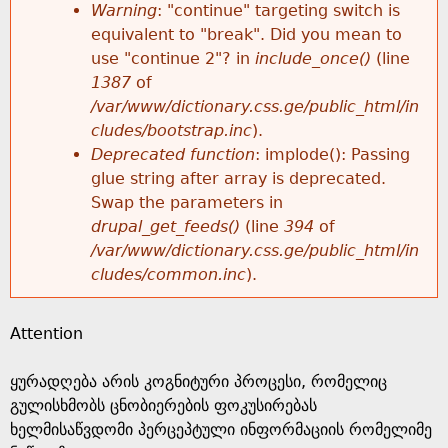
k
Warning
: "continue" targeting switch is
r
e
equivalent to "break". Did you mean to
h
y
use "continue 2"? in
include_once()
(line
o
w
1387
of
e
o
/var/www/dictionary.css.ge/public_html/in
r
r
cludes/bootstrap.inc
).
r
d
Deprecated function
: implode(): Passing
m
s
glue string after array is deprecated.
e
Swap the parameters in
e
drupal_get_feeds()
(line
394
of
/var/www/dictionary.css.ge/public_html/in
s
cludes/common.inc
).
s
Attention
a
ყურადღება არის კოგნიტური პროცესი, რომელიც
g
გულისხმობს ცნობიერების ფოკუსირებას
ხელმისაწვდომი პერცეპტული ინფორმაციის რომელიმე