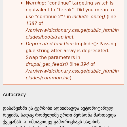
k
Warning
: "continue" targeting switch is
r
e
equivalent to "break". Did you mean to
h
y
use "continue 2"? in
include_once()
(line
o
w
1387
of
e
o
/var/www/dictionary.css.ge/public_html/in
r
r
cludes/bootstrap.inc
).
r
d
Deprecated function
: implode(): Passing
m
s
glue string after array is deprecated.
e
Swap the parameters in
e
drupal_get_feeds()
(line
394
of
/var/www/dictionary.css.ge/public_html/in
s
cludes/common.inc
).
s
Autocracy
a
დასაწყისში ეს ტერმინი აღნიშნავდა ავტორიტარულ
g
რეჟიმს, სადაც რომელიმე ერთი პერსონა მართავდა
ქვეყანას. ა. იმთავითვე გამორიცხავს ხალხის