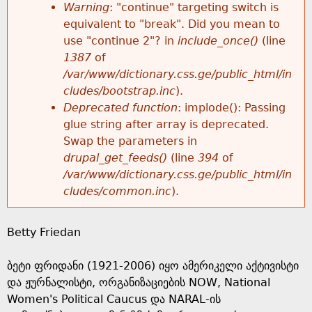
k
Warning
: "continue" targeting switch is
r
e
equivalent to "break". Did you mean to
h
y
use "continue 2"? in
include_once()
(line
o
w
1387
of
e
o
/var/www/dictionary.css.ge/public_html/in
r
r
cludes/bootstrap.inc
).
r
d
Deprecated function
: implode(): Passing
m
s
glue string after array is deprecated.
e
Swap the parameters in
e
drupal_get_feeds()
(line
394
of
/var/www/dictionary.css.ge/public_html/in
s
cludes/common.inc
).
s
Betty Friedan
a
ბეტი ფრიდანი (1921-2006) იყო ამერიკელი აქტივისტი
g
და ჟურნალისტი, ორგანიზაციების NOW, National
Women's Political Caucus და NARAL-ის