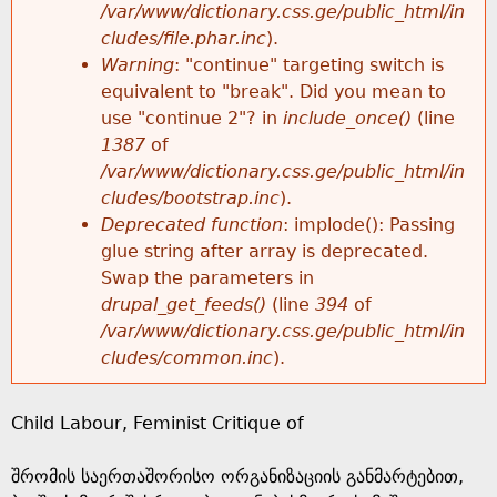
k
/var/www/dictionary.css.ge/public_html/in
r
e
cludes/file.phar.inc
).
h
y
Warning
: "continue" targeting switch is
r
w
equivalent to "break". Did you mean to
e
o
use "continue 2"? in
include_once()
(line
o
r
1387
of
r
d
/var/www/dictionary.css.ge/public_html/in
r
s
cludes/bootstrap.inc
).
e
Deprecated function
: implode(): Passing
m
glue string after array is deprecated.
Swap the parameters in
e
drupal_get_feeds()
(line
394
of
/var/www/dictionary.css.ge/public_html/in
s
cludes/common.inc
).
s
Child Labour, Feminist Critique of
a
შრომის საერთაშორისო ორგანიზაციის განმარტებით,