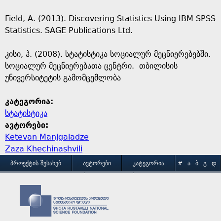
Field, A. (2013). Discovering Statistics Using IBM SPSS
Statistics. SAGE Publications Ltd.
კისი, ჰ. (2008). სტატისტიკა სოციალურ მეცნიერებებში.
სოციალურ მეცნიერებათა ცენტრი. თბილისის
უნივერსიტეტის გამომცემლობა
კატეგორია:
სტატისტიკა
ავტორები:
Ketevan Manjgaladze
Zaza Khechinashvili
M
ᲞᲠᲝᲔᲥᲢᲘᲡ ᲨᲔᲡᲐᲮᲔᲑ
ᲐᲕᲢᲝᲠᲔᲑᲘ
ᲙᲐᲢᲔᲒᲝᲠᲘᲐ
#
Ა
Ბ
Გ
Დ
Ე
Ვ
Ზ
Თ
Ი
ᲒᲐᲛᲝᲧᲔᲜᲔᲑᲘᲡ ᲞᲘᲠᲝᲑᲔᲑᲘ
ᲙᲝᲜᲢᲐᲥᲢᲘ
a
Კ
Ლ
Მ
Ნ
Ო
Პ
Ჟ
Რ
Ს
Ტ
i
Უ
Ფ
Ქ
Ღ
Ყ