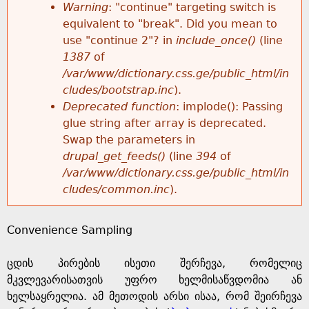
k
Warning
: "continue" targeting switch is
r
e
equivalent to "break". Did you mean to
h
y
use "continue 2"? in
include_once()
(line
o
w
1387
of
e
o
/var/www/dictionary.css.ge/public_html/in
r
r
cludes/bootstrap.inc
).
r
d
Deprecated function
: implode(): Passing
m
s
glue string after array is deprecated.
e
Swap the parameters in
e
drupal_get_feeds()
(line
394
of
/var/www/dictionary.css.ge/public_html/in
s
cludes/common.inc
).
s
Convenience Sampling
a
ცდის პირების ისეთი შერჩევა, რომელიც
g
მკვლევარისათვის უფრო ხელმისაწვდომია ან
ხელსაყრელია. ამ მეთოდის არსი ისაა, რომ შეირჩევა