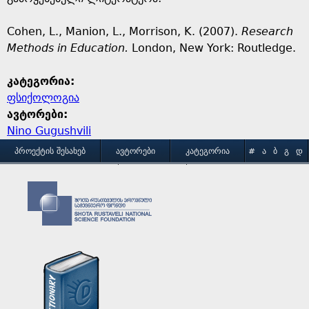
Cohen, L., Manion, L., Morrison, K. (2007).
Research
Methods in Education.
London, New York: Routledge.
კატეგორია:
ფსიქოლოგია
ავტორები:
Nino Gugushvili
M
ᲞᲠᲝᲔᲥᲢᲘᲡ ᲨᲔᲡᲐᲮᲔᲑ
ᲐᲕᲢᲝᲠᲔᲑᲘ
ᲙᲐᲢᲔᲒᲝᲠᲘᲐ
#
Ა
Ბ
Გ
Დ
Ე
Ვ
Ზ
Თ
Ი
ᲒᲐᲛᲝᲧᲔᲜᲔᲑᲘᲡ ᲞᲘᲠᲝᲑᲔᲑᲘ
ᲙᲝᲜᲢᲐᲥᲢᲘ
a
Კ
Ლ
Მ
Ნ
Ო
Პ
Ჟ
Რ
Ს
Ტ
i
Უ
Ფ
Ქ
Ღ
Ყ
Შ
Ჩ
Ც
Ძ
Წ
n
Ჭ
Ხ
Ჯ
Ჰ
m