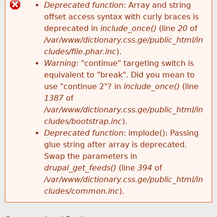
k
Deprecated function
: Array and string
e
offset access syntax with curly braces is
h
E
y
deprecated in
include_once()
(line
20
of
w
/var/www/dictionary.css.ge/public_html/in
e
r
o
cludes/file.phar.inc
).
r
Warning
: "continue" targeting switch is
r
r
d
equivalent to "break". Did you mean to
s
use "continue 2"? in
include_once()
(line
e
o
1387
of
/var/www/dictionary.css.ge/public_html/in
r
cludes/bootstrap.inc
).
Deprecated function
: implode(): Passing
m
glue string after array is deprecated.
Swap the parameters in
e
drupal_get_feeds()
(line
394
of
/var/www/dictionary.css.ge/public_html/in
s
cludes/common.inc
).
s