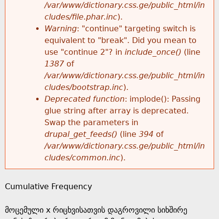
k
/var/www/dictionary.css.ge/public_html/in
r
e
cludes/file.phar.inc
).
h
y
Warning
: "continue" targeting switch is
r
w
equivalent to "break". Did you mean to
e
o
use "continue 2"? in
include_once()
(line
o
r
1387
of
r
d
/var/www/dictionary.css.ge/public_html/in
r
s
cludes/bootstrap.inc
).
e
Deprecated function
: implode(): Passing
m
glue string after array is deprecated.
Swap the parameters in
e
drupal_get_feeds()
(line
394
of
/var/www/dictionary.css.ge/public_html/in
s
cludes/common.inc
).
s
Cumulative Frequency
a
მოცემული x რიცხვისათვის დაგროვილი სიხშირე