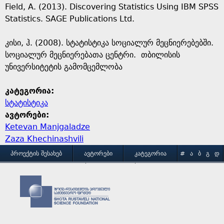
Field, A. (2013). Discovering Statistics Using IBM SPSS
Statistics. SAGE Publications Ltd.
კისი, ჰ. (2008). სტატისტიკა სოციალურ მეცნიერებებში.
სოციალურ მეცნიერებათა ცენტრი. თბილისის
უნივერსიტეტის გამომცემლობა
კატეგორია:
სტატისტიკა
ავტორები:
Ketevan Manjgaladze
Zaza Khechinashvili
M
ᲞᲠᲝᲔᲥᲢᲘᲡ ᲨᲔᲡᲐᲮᲔᲑ
ᲐᲕᲢᲝᲠᲔᲑᲘ
ᲙᲐᲢᲔᲒᲝᲠᲘᲐ
#
Ა
Ბ
Გ
Დ
Ე
Ვ
Ზ
Თ
Ი
ᲒᲐᲛᲝᲧᲔᲜᲔᲑᲘᲡ ᲞᲘᲠᲝᲑᲔᲑᲘ
ᲙᲝᲜᲢᲐᲥᲢᲘ
a
Კ
Ლ
Მ
Ნ
Ო
Პ
Ჟ
Რ
Ს
Ტ
i
Უ
Ფ
Ქ
Ღ
Ყ
Შ
Ჩ
Ც
Ძ
Წ