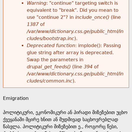
k
Warning
: "continue" targeting switch is
r
e
equivalent to "break". Did you mean to
h
y
use "continue 2"? in
include_once()
(line
o
w
1387
of
e
o
/var/www/dictionary.css.ge/public_html/in
r
r
cludes/bootstrap.inc
).
r
d
Deprecated function
: implode(): Passing
m
s
glue string after array is deprecated.
e
Swap the parameters in
e
drupal_get_feeds()
(line
394
of
/var/www/dictionary.css.ge/public_html/in
s
cludes/common.inc
).
s
Emigration
a
პოლიტიკური, ეკონომიკური ან პირადი მიზეზებით უცხო
g
ქვეყანაში მცირე ხნით ან მუდმივად საცხოვრებლად
წასვლა. პოლიტიკური მიზეზებით ე., როგორც წესი,