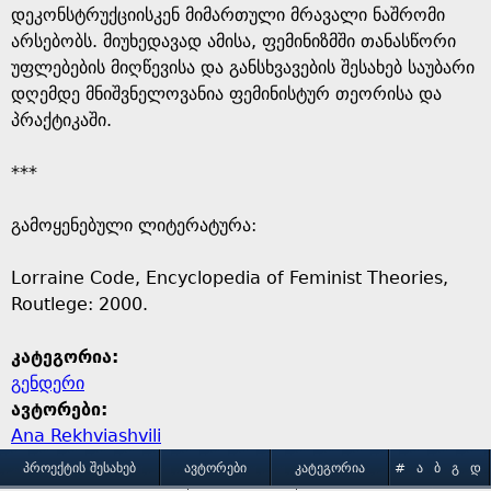
დეკონსტრუქციისკენ მიმართული მრავალი ნაშრომი
არსებობს. მიუხედავად ამისა, ფემინიზმში თანასწორი
უფლებების მიღწევისა და განსხვავების შესახებ საუბარი
დღემდე მნიშვნელოვანია ფემინისტურ თეორისა და
პრაქტიკაში.
***
გამოყენებული ლიტერატურა:
Lorraine Code, Encyclopedia of Feminist Theories,
Routlege: 2000.
კატეგორია:
გენდერი
ავტორები:
Ana Rekhviashvili
M
ᲞᲠᲝᲔᲥᲢᲘᲡ ᲨᲔᲡᲐᲮᲔᲑ
ᲐᲕᲢᲝᲠᲔᲑᲘ
ᲙᲐᲢᲔᲒᲝᲠᲘᲐ
#
Ა
Ბ
Გ
Დ