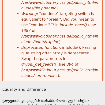
k
/var/www/dictionary.css.ge/public_html/in
r
e
cludes/file.phar.inc
).
h
y
Warning
: "continue" targeting switch is
r
w
equivalent to "break". Did you mean to
e
o
use "continue 2"? in
include_once()
(line
o
r
1387
of
r
d
/var/www/dictionary.css.ge/public_html/in
r
s
cludes/bootstrap.inc
).
e
Deprecated function
: implode(): Passing
m
glue string after array is deprecated.
Swap the parameters in
e
drupal_get_feeds()
(line
394
of
/var/www/dictionary.css.ge/public_html/in
s
cludes/common.inc
).
s
Equality and Difference
a
ქალებისა და კაცების თანასწორობა ფემინისტთა