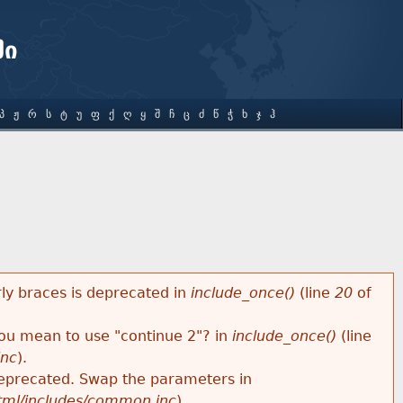
ში
Პ
Ჟ
Რ
Ს
Ტ
Უ
Ფ
Ქ
Ღ
Ყ
Შ
Ჩ
Ც
Ძ
Წ
Ჭ
Ხ
Ჯ
Ჰ
rly braces is deprecated in
include_once()
(line
20
of
 you mean to use "continue 2"? in
include_once()
(line
inc
).
s deprecated. Swap the parameters in
html/includes/common.inc
).