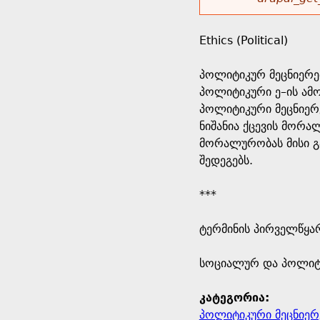
r
w
u
o
e
o
Ethics (Political)
r
d
h
r
პოლიტიკურ მეცნიერე
s
პოლიტიკური ე–ის ამ
e
m
პოლიტიკური მეცნიერ
ნიშანია ქცევის მორ
r
e
მორალურობას მისი გა
შედეგებს.
e
s
***
s
ტერმინის პირველწყარ
a
​სოციალურ და პოლიტ
g
კატეგორია:
e
პოლიტიკური მეცნიერ