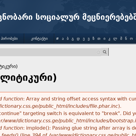
Jump to navigation
ცნობარი სოციალურ მეცნიერებებ
 ᲞᲘᲠᲝᲑᲔᲑᲘ
ᲙᲝᲜᲢᲐᲥᲢᲘ
#
Ა
Ბ
Გ
Დ
Ე
Ვ
Ზ
Თ
Ი
Კ
Ლ
Მ
Ნ
Ო
ტიკური)
ოლიტიკური)
 function
: Array and string offset access syntax with cu
ctionary.css.ge/public_html/includes/file.phar.inc
).
"continue" targeting switch is equivalent to "break". Did
ar/www/dictionary.css.ge/public_html/includes/bootstrap.
 function
: implode(): Passing glue string after array i
_feeds()
(line
394
of
/var/www/dictionary.css.ge/public_