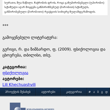
***
გამოყენებული ლიტერატურა:
გერიგი, რ. და ზიმბარდო, ფ. (2009). ფსიქოლოგია და
ცხოვრება, თბილისი, თსუ.
კატეგორია:
ფსიქოლოგია
ავტორები:
Lili Khechuashvili
M
ᲞᲠᲝᲔᲥᲢᲘᲡ ᲨᲔᲡᲐᲮᲔᲑ
ᲐᲕᲢᲝᲠᲔᲑᲘ
ᲙᲐᲢᲔᲒᲝᲠᲘᲐ
#
Ა
Ბ
Გ
Დ
Ე
Ვ
Ზ
Თ
Ი
ᲒᲐᲛᲝᲧᲔᲜᲔᲑᲘᲡ ᲞᲘᲠᲝᲑᲔᲑᲘ
ᲙᲝᲜᲢᲐᲥᲢᲘ
a
Კ
Ლ
Მ
Ნ
Ო