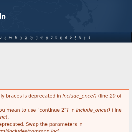
ში
Პ
Ჟ
Რ
Ს
Ტ
Უ
Ფ
Ქ
Ღ
Ყ
Შ
Ჩ
Ც
Ძ
Წ
Ჭ
Ხ
Ჯ
Ჰ
rly braces is deprecated in
include_once()
(line
20
of
 you mean to use "continue 2"? in
include_once()
(line
inc
).
s deprecated. Swap the parameters in
html/includes/common.inc
).