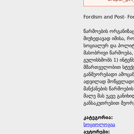
r
w
u
o
e
o
Fordism and Post- Fo
r
d
h
r
წარმოების ორგანიზა
s
მიუხედავად იმისა, რ
e
m
სოციალურ და პოლიტი
მასობრივი წარმოება,
r
e
გულისხმობს 1) ინტენ
მმართველობით სტუქტ
e
s
განმეორებადი ამოცა
ადვილად მოწყვლადობ
s
მანქანების წარმოები
მალე მას უკვე განი
a
განსაკუთრებით მეორე
g
კატეგორია:
სოციოლოგია
e
ავტორები: