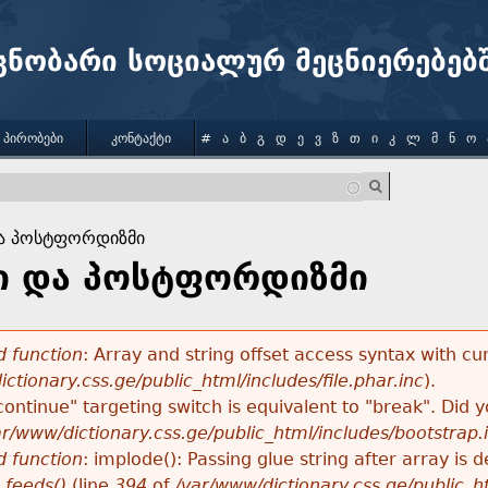
Jump to navigation
ცნობარი სოციალურ მეცნიერებებ
 ᲞᲘᲠᲝᲑᲔᲑᲘ
ᲙᲝᲜᲢᲐᲥᲢᲘ
#
Ა
Ბ
Გ
Დ
Ე
Ვ
Ზ
Თ
Ი
Კ
Ლ
Მ
Ნ
Ო
ა პოსტფორდიზმი
 და პოსტფორდიზმი
 function
: Array and string offset access syntax with cu
ctionary.css.ge/public_html/includes/file.phar.inc
).
"continue" targeting switch is equivalent to "break". Did
ar/www/dictionary.css.ge/public_html/includes/bootstrap.
 function
: implode(): Passing glue string after array i
_feeds()
(line
394
of
/var/www/dictionary.css.ge/public_