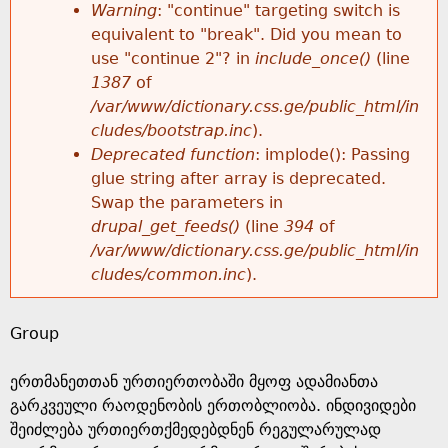
k
Warning
: "continue" targeting switch is
r
e
equivalent to "break". Did you mean to
h
y
use "continue 2"? in
include_once()
(line
o
w
1387
of
e
o
/var/www/dictionary.css.ge/public_html/in
r
r
cludes/bootstrap.inc
).
r
d
Deprecated function
: implode(): Passing
m
s
glue string after array is deprecated.
e
Swap the parameters in
e
drupal_get_feeds()
(line
394
of
/var/www/dictionary.css.ge/public_html/in
s
cludes/common.inc
).
s
Group
a
ერთმანეთთან ურთიერთობაში მყოფ ადამიანთა
g
გარკვეული რაოდენობის ერთობლიობა. ინდივიდები
შეიძლება ურთიერთქმედებდნენ რეგულარულად