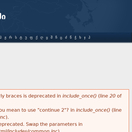
ში
Პ
Ჟ
Რ
Ს
Ტ
Უ
Ფ
Ქ
Ღ
Ყ
Შ
Ჩ
Ც
Ძ
Წ
Ჭ
Ხ
Ჯ
Ჰ
rly braces is deprecated in
include_once()
(line
20
of
 you mean to use "continue 2"? in
include_once()
(line
inc
).
s deprecated. Swap the parameters in
html/includes/common.inc
).