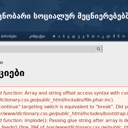
Jump to navigation
ცნობარი სოციალურ მეცნიერებებ
 ᲞᲘᲠᲝᲑᲔᲑᲘ
ᲙᲝᲜᲢᲐᲥᲢᲘ
#
Ა
Ბ
Გ
Დ
Ე
Ვ
Ზ
Თ
Ი
Კ
Ლ
Მ
Ნ
Ო
ბი
ციები
 function
: Array and string offset access syntax with cu
ctionary.css.ge/public_html/includes/file.phar.inc
).
"continue" targeting switch is equivalent to "break". Did
ar/www/dictionary.css.ge/public_html/includes/bootstrap.
 function
: implode(): Passing glue string after array i
_feeds()
(line
394
of
/var/www/dictionary.css.ge/public_