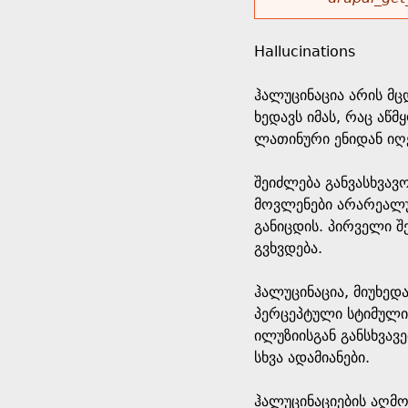
r
w
u
o
e
o
Hallucinations
r
d
h
r
ჰალუცინაცია არის მც
s
ხედავს იმას, რაც აწ
e
m
ლათინური ენიდან იღე
r
e
შეიძლება განვასხვავ
მოვლენები არარეალურ
e
s
განიცდის. პირველი 
გვხვდება.
s
ჰალუცინაცია, მიუხედ
a
პერცეპტული სტიმულის
ილუზიისგან განსხვავ
g
სხვა ადამიანები.
e
ჰალუცინაციების აღმო