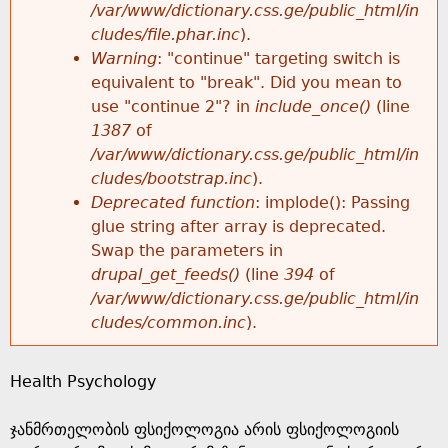
k
/var/www/dictionary.css.ge/public_html/in
r
e
cludes/file.phar.inc
).
h
y
Warning
: "continue" targeting switch is
r
w
equivalent to "break". Did you mean to
e
o
use "continue 2"? in
include_once()
(line
o
r
1387
of
r
d
/var/www/dictionary.css.ge/public_html/in
r
s
cludes/bootstrap.inc
).
e
Deprecated function
: implode(): Passing
m
glue string after array is deprecated.
Swap the parameters in
e
drupal_get_feeds()
(line
394
of
/var/www/dictionary.css.ge/public_html/in
s
cludes/common.inc
).
s
Health Psychology
a
ჯანმრთელობის ფსიქოლოგია არის ფსიქოლოგიის