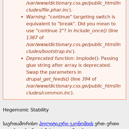
k
/var/www/dictionary.css.ge/public_html/in
r
e
cludes/file.phar.inc
).
h
y
Warning
: "continue" targeting switch is
r
w
equivalent to "break". Did you mean to
e
o
use "continue 2"? in
include_once()
(line
o
r
1387
of
r
d
/var/www/dictionary.css.ge/public_html/in
r
s
cludes/bootstrap.inc
).
e
Deprecated function
: implode(): Passing
m
glue string after array is deprecated.
Swap the parameters in
e
drupal_get_feeds()
(line
394
of
/var/www/dictionary.css.ge/public_html/in
s
cludes/common.inc
).
s
Hegemonic Stability
a
საერთაშორისო
პოლიტიკური ეკონომიის
ერთ–ერთი