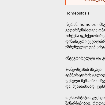
r
w
u
o
e
o
Homeostasis
r
d
h
r
(ბერძნ. homoios - მ
s
გადარჩენისათვის ოპტ
e
m
სისტემა ფუნქციონირე
დინამიკური ეკვილიბ
r
e
უზრუნველყოფენ სისტე
e
s
ინტეგრირებული და კ
s
ჰომეოსტაზის მსგავს
ტემპერატურის ცვლილ
a
ღუმელი მუშაობას იწყ
და, შესაბამისად, ტე
g
თერმოსტატის ფუქნციო
e
შენარჩუნებით. როდეს