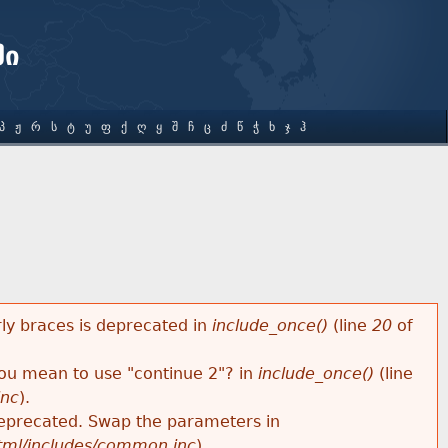
ში
Პ
Ჟ
Რ
Ს
Ტ
Უ
Ფ
Ქ
Ღ
Ყ
Შ
Ჩ
Ც
Ძ
Წ
Ჭ
Ხ
Ჯ
Ჰ
rly braces is deprecated in
include_once()
(line
20
of
 you mean to use "continue 2"? in
include_once()
(line
inc
).
s deprecated. Swap the parameters in
html/includes/common.inc
).