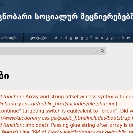
Jump to navigation
ცნობარი სოციალურ მეცნიერებებ
 ᲞᲘᲠᲝᲑᲔᲑᲘ
ᲙᲝᲜᲢᲐᲥᲢᲘ
#
Ა
Ბ
Გ
Დ
Ე
Ვ
Ზ
Თ
Ი
Კ
Ლ
Მ
Ნ
Ო
ზი
 function
: Array and string offset access syntax with cu
ctionary.css.ge/public_html/includes/file.phar.inc
).
"continue" targeting switch is equivalent to "break". Did
ar/www/dictionary.css.ge/public_html/includes/bootstrap.
 function
: implode(): Passing glue string after array i
_feeds()
(line
394
of
/var/www/dictionary.css.ge/public_