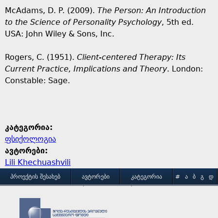
McAdams, D. P. (2009).
The Person: An Introduction
to the Science of Personality Psychology
, 5th ed.
USA: John Wiley & Sons, Inc.
Rogers, C. (1951).
Client-centered Therapy: Its
Current Practice, Implications and Theory
. London:
Constable: Sage.
კატეგორია:
ფსიქოლოგია
ავტორები:
Lili Khechuashvili
M
ᲞᲠᲝᲔᲥᲢᲘᲡ ᲨᲔᲡᲐᲮᲔᲑ
ᲐᲕᲢᲝᲠᲔᲑᲘ
ᲙᲐᲢᲔᲒᲝᲠᲘᲐ
#
Ა
Ბ
Გ
Დ
Ე
Ვ
Ზ
Თ
Ი
ᲒᲐᲛᲝᲧᲔᲜᲔᲑᲘᲡ ᲞᲘᲠᲝᲑᲔᲑᲘ
ᲙᲝᲜᲢᲐᲥᲢᲘ
a
Კ
Ლ
Მ
Ნ
Ო
Პ
Ჟ
Რ
Ს
Ტ