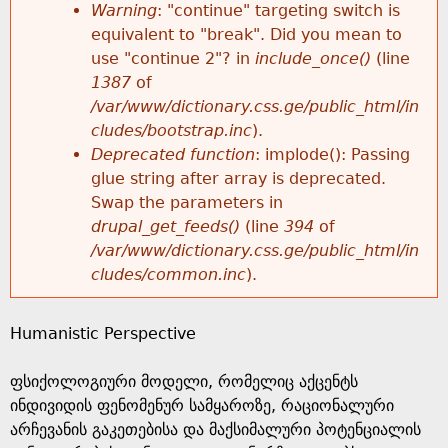
k
Warning
: "continue" targeting switch is
r
e
equivalent to "break". Did you mean to
h
y
use "continue 2"? in
include_once()
(line
o
w
1387
of
e
o
/var/www/dictionary.css.ge/public_html/in
r
r
cludes/bootstrap.inc
).
r
d
Deprecated function
: implode(): Passing
m
s
glue string after array is deprecated.
e
Swap the parameters in
e
drupal_get_feeds()
(line
394
of
/var/www/dictionary.css.ge/public_html/in
s
cludes/common.inc
).
s
Humanistic Perspective
a
ფსიქოლოგიური მოდელი, რომელიც აქცენტს
g
ინდივიდის ფენომენურ სამყაროზე, რაციონალური
არჩევანის გაკეთებისა და მაქსიმალური პოტენციალის