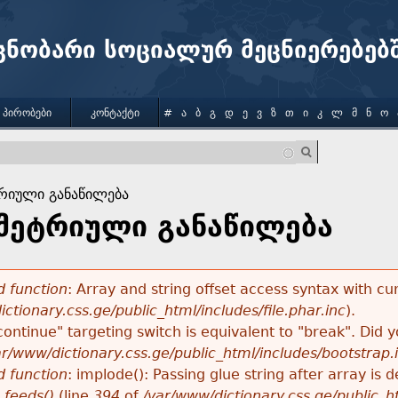
Jump to navigation
ცნობარი სოციალურ მეცნიერებებ
 ᲞᲘᲠᲝᲑᲔᲑᲘ
ᲙᲝᲜᲢᲐᲥᲢᲘ
#
Ა
Ბ
Გ
Დ
Ე
Ვ
Ზ
Თ
Ი
Კ
Ლ
Მ
Ნ
Ო
რიული განაწილება
მეტრიული განაწილება
 function
: Array and string offset access syntax with cu
ctionary.css.ge/public_html/includes/file.phar.inc
).
"continue" targeting switch is equivalent to "break". Did
ar/www/dictionary.css.ge/public_html/includes/bootstrap.
 function
: implode(): Passing glue string after array i
_feeds()
(line
394
of
/var/www/dictionary.css.ge/public_