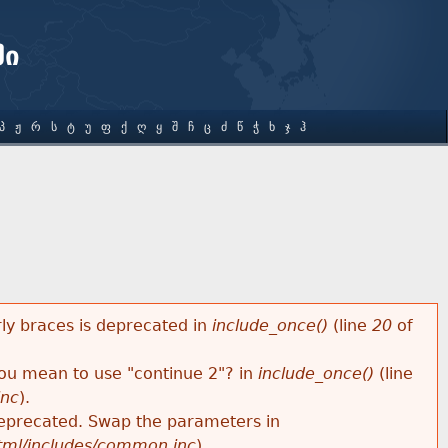
ში
Პ
Ჟ
Რ
Ს
Ტ
Უ
Ფ
Ქ
Ღ
Ყ
Შ
Ჩ
Ც
Ძ
Წ
Ჭ
Ხ
Ჯ
Ჰ
rly braces is deprecated in
include_once()
(line
20
of
 you mean to use "continue 2"? in
include_once()
(line
inc
).
s deprecated. Swap the parameters in
html/includes/common.inc
).