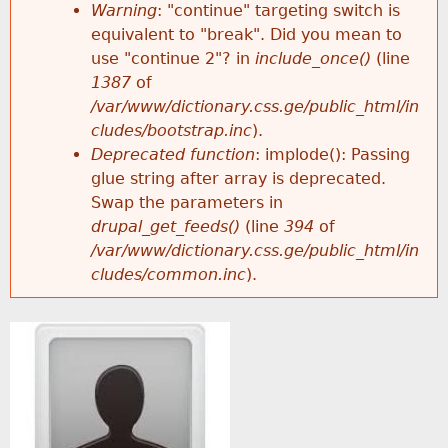
k
Warning
: "continue" targeting switch is
r
e
equivalent to "break". Did you mean to
h
y
use "continue 2"? in
include_once()
(line
o
w
1387
of
e
o
/var/www/dictionary.css.ge/public_html/in
r
r
cludes/bootstrap.inc
).
r
d
Deprecated function
: implode(): Passing
m
s
glue string after array is deprecated.
e
Swap the parameters in
e
drupal_get_feeds()
(line
394
of
/var/www/dictionary.css.ge/public_html/in
s
cludes/common.inc
).
s
a
g