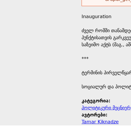
r
w
u
o
e
o
Inauguration
r
d
h
r
ძველ რომში თანამდე
s
პუნქტისათვის გარკვე
e
m
საზეიმო აქტს (მაგ., 
r
e
***
e
s
ტერმინის პირველწყარ
s
​სოციალურ და პოლიტ
a
კატეგორია:
პოლიტიკური მეცნიერ
g
ავტორები:
Tamar Kiknadze
e