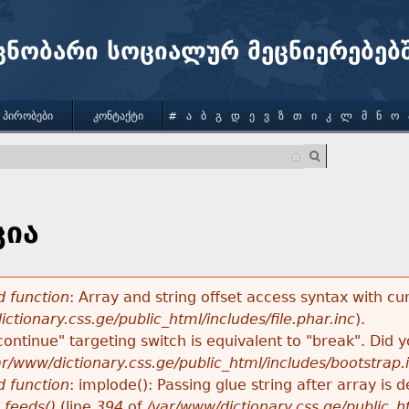
Jump to navigation
ცნობარი სოციალურ მეცნიერებებ
 ᲞᲘᲠᲝᲑᲔᲑᲘ
ᲙᲝᲜᲢᲐᲥᲢᲘ
#
Ა
Ბ
Გ
Დ
Ე
Ვ
Ზ
Თ
Ი
Კ
Ლ
Მ
Ნ
Ო
ცია
 function
: Array and string offset access syntax with cu
ctionary.css.ge/public_html/includes/file.phar.inc
).
"continue" targeting switch is equivalent to "break". Did
ar/www/dictionary.css.ge/public_html/includes/bootstrap.
 function
: implode(): Passing glue string after array i
_feeds()
(line
394
of
/var/www/dictionary.css.ge/public_