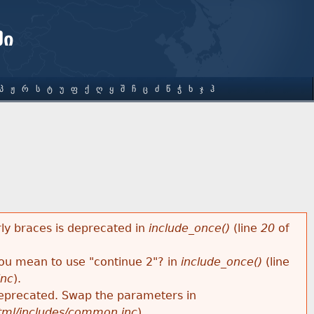
ში
Პ
Ჟ
Რ
Ს
Ტ
Უ
Ფ
Ქ
Ღ
Ყ
Შ
Ჩ
Ც
Ძ
Წ
Ჭ
Ხ
Ჯ
Ჰ
rly braces is deprecated in
include_once()
(line
20
of
 you mean to use "continue 2"? in
include_once()
(line
inc
).
s deprecated. Swap the parameters in
html/includes/common.inc
).