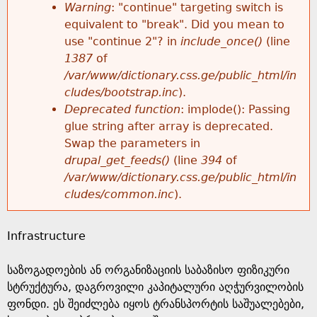
k
Warning
: "continue" targeting switch is
r
e
equivalent to "break". Did you mean to
h
y
use "continue 2"? in
include_once()
(line
o
w
1387
of
e
o
/var/www/dictionary.css.ge/public_html/in
r
r
cludes/bootstrap.inc
).
r
d
Deprecated function
: implode(): Passing
m
s
glue string after array is deprecated.
e
Swap the parameters in
e
drupal_get_feeds()
(line
394
of
/var/www/dictionary.css.ge/public_html/in
s
cludes/common.inc
).
s
Infrastructure
a
საზოგადოების ან ორგანიზაციის საბაზისო ფიზიკური
g
სტრუქტურა, დაგროვილი კაპიტალური აღჭურვილობის
ფონდი. ეს შეიძლება იყოს ტრანსპორტის საშუალებები,