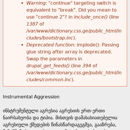
k
Warning
: "continue" targeting switch is
r
e
equivalent to "break". Did you mean to
h
y
use "continue 2"? in
include_once()
(line
o
w
1387
of
e
o
/var/www/dictionary.css.ge/public_html/in
r
r
cludes/bootstrap.inc
).
r
d
Deprecated function
: implode(): Passing
m
s
glue string after array is deprecated.
e
Swap the parameters in
e
drupal_get_feeds()
(line
394
of
/var/www/dictionary.css.ge/public_html/in
s
cludes/common.inc
).
s
Instrumental Aggression
a
ინსტრუმენტული აგრესია აგრესიის ერთ-ერთი
g
ნაირსახეობა და ტიპია. მისთვის დამახასიათებელია
აგრესიული ქმედების წინასწარდაგეგმვა, გააზრება,