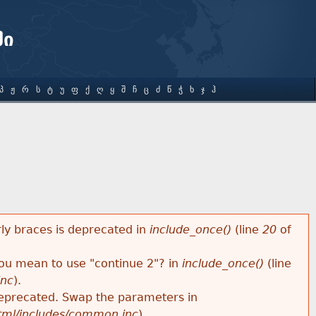
ში
Პ
Ჟ
Რ
Ს
Ტ
Უ
Ფ
Ქ
Ღ
Ყ
Შ
Ჩ
Ც
Ძ
Წ
Ჭ
Ხ
Ჯ
Ჰ
rly braces is deprecated in
include_once()
(line
20
of
 you mean to use "continue 2"? in
include_once()
(line
inc
).
s deprecated. Swap the parameters in
html/includes/common.inc
).