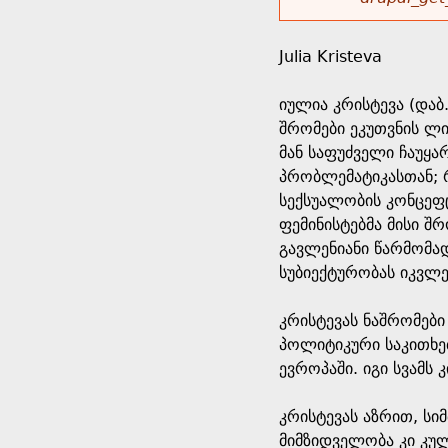
r
w
u
o
e
o
Julia Kristeva
r
d
h
r
იულია კრისტევა (და
s
შრომები ეკუთვნის ლ
e
m
მან საფუძველი ჩაუყა
პრობლემატიკასთან; 
r
e
სექსუალობის კონცეფ
ფემინისტებმა მისი შ
e
s
გავლენიანი წარმომა
სუბიექტურობას იკვლე
s
კრისტევას ნაშრომები
a
პოლიტიკური საკითხე
ევროპაში. იგი სვამს
g
კრისტევას აზრით, ს
e
მიმზიდველობა კი კუ