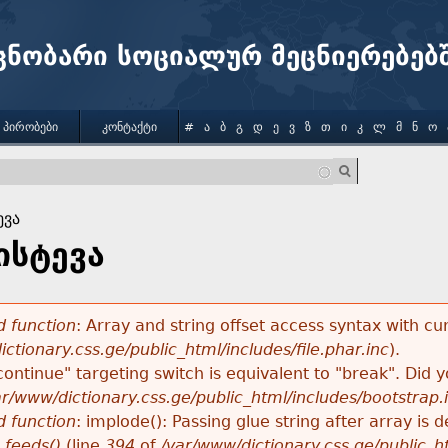
Jump to navigation
ცნობარი სოციალურ მეცნიერებებ
 ᲞᲘᲠᲝᲑᲔᲑᲘ
ᲙᲝᲜᲢᲐᲥᲢᲘ
#
Ა
Ბ
Გ
Დ
Ე
Ვ
Ზ
Თ
Ი
Კ
Ლ
Მ
Ნ
Ო
ევა
ისტევა
 function
: Array and string offset access syntax with cu
ctionary.css.ge/public_html/includes/file.phar.inc
).
"continue" targeting switch is equivalent to "break". Did
ar/www/dictionary.css.ge/public_html/includes/bootstrap.
 function
: implode(): Passing glue string after array i
_feeds()
(line
394
of
/var/www/dictionary.css.ge/public_