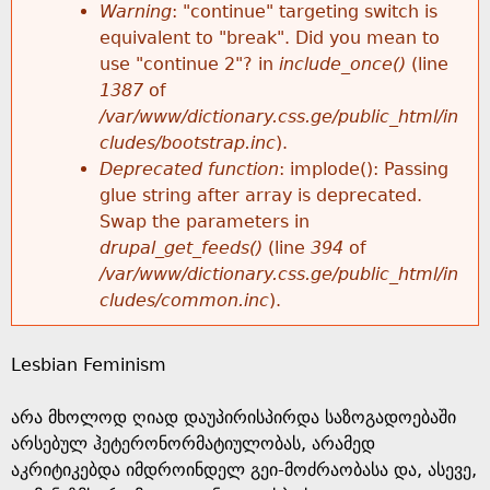
k
Warning
: "continue" targeting switch is
r
e
equivalent to "break". Did you mean to
h
y
use "continue 2"? in
include_once()
(line
o
w
1387
of
e
o
/var/www/dictionary.css.ge/public_html/in
r
r
cludes/bootstrap.inc
).
r
d
Deprecated function
: implode(): Passing
m
s
glue string after array is deprecated.
e
Swap the parameters in
e
drupal_get_feeds()
(line
394
of
/var/www/dictionary.css.ge/public_html/in
s
cludes/common.inc
).
s
Lesbian Feminism
a
არა მხოლოდ ღიად დაუპირისპირდა საზოგადოებაში
g
არსებულ ჰეტერონორმატიულობას, არამედ
აკრიტიკებდა იმდროინდელ გეი-მოძრაობასა და, ასევე,