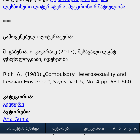
ლესბოსური ლიტერატურა
,
ჰეტერონორმატიულობა
***
გამოყენებული ლიტერატურა:
შ. გაბუნია, ი. ვაჭარაძე (2013), შესავალი ლგბტ
ფსიქოლოგიაში, იდენტობა
Rich A. (1980) „Compulsory Heterosexuality and
Lesbian Existence“,
Signs
, Vol. 5, No. 4 pp. 631-660.
კატეგორია:
გენდერი
ავტორები:
Ana Gunia
M
ᲞᲠᲝᲔᲥᲢᲘᲡ ᲨᲔᲡᲐᲮᲔᲑ
ᲐᲕᲢᲝᲠᲔᲑᲘ
ᲙᲐᲢᲔᲒᲝᲠᲘᲐ
#
Ა
Ბ
Გ
Დ
Ე
Ვ
Ზ
Თ
Ი
ᲒᲐᲛᲝᲧᲔᲜᲔᲑᲘᲡ ᲞᲘᲠᲝᲑᲔᲑᲘ
ᲙᲝᲜᲢᲐᲥᲢᲘ