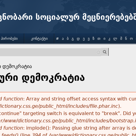
Jump to navigation
ცნობარი სოციალურ მეცნიერებებ
 ᲞᲘᲠᲝᲑᲔᲑᲘ
ᲙᲝᲜᲢᲐᲥᲢᲘ
#
Ა
Ბ
Გ
Დ
Ე
Ვ
Ზ
Თ
Ი
Კ
Ლ
Მ
Ნ
Ო
 დემოკრატია
ური დემოკრატია
 function
: Array and string offset access syntax with cu
ctionary.css.ge/public_html/includes/file.phar.inc
).
"continue" targeting switch is equivalent to "break". Did
ar/www/dictionary.css.ge/public_html/includes/bootstrap.
 function
: implode(): Passing glue string after array i
_feeds()
(line
394
of
/var/www/dictionary.css.ge/public_