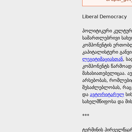
r
w
u
o
e
o
Liberal Democracy
r
d
h
r
პოლიტიკური კულტურ
s
სამართლებრივი სახელ
e
m
კომპონენტის ერთობლ
კაპიტალისტური განვი
r
e
ლეგიტიმაციასთან
, ს
კომპონენტს წარმოად
e
s
მახასიათებელიცაა. 
არსებობას, რომლები
s
შესაძლებლობას, რაც
და
ავტორიტარულ
სი
a
სახელმწიფოსა და მის
g
***
e
ტერმინის პირველწყარ