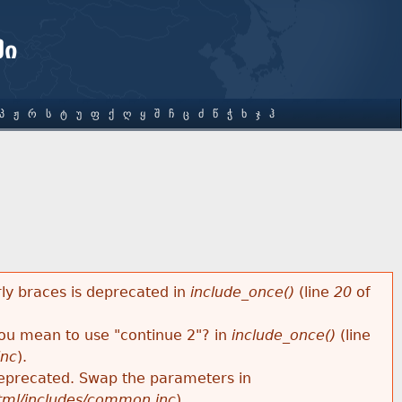
ში
Პ
Ჟ
Რ
Ს
Ტ
Უ
Ფ
Ქ
Ღ
Ყ
Შ
Ჩ
Ც
Ძ
Წ
Ჭ
Ხ
Ჯ
Ჰ
rly braces is deprecated in
include_once()
(line
20
of
 you mean to use "continue 2"? in
include_once()
(line
inc
).
s deprecated. Swap the parameters in
html/includes/common.inc
).