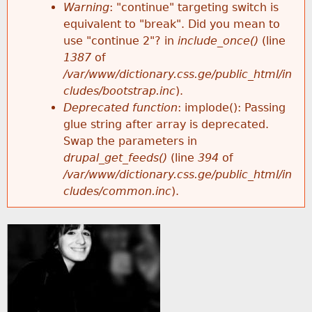
k
Warning
: "continue" targeting switch is
r
e
equivalent to "break". Did you mean to
h
y
use "continue 2"? in
include_once()
(line
o
w
1387
of
e
o
/var/www/dictionary.css.ge/public_html/in
r
r
cludes/bootstrap.inc
).
r
d
Deprecated function
: implode(): Passing
m
s
glue string after array is deprecated.
e
Swap the parameters in
e
drupal_get_feeds()
(line
394
of
/var/www/dictionary.css.ge/public_html/in
s
cludes/common.inc
).
s
a
g