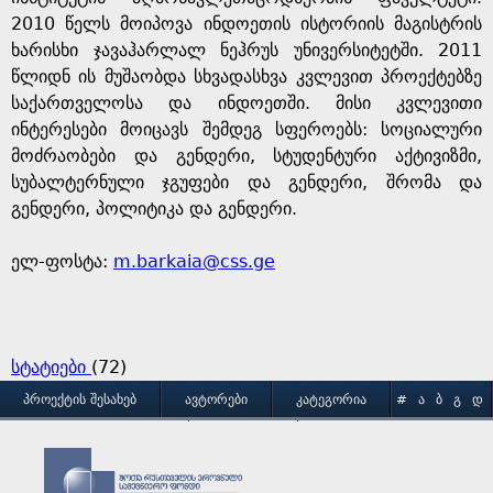
2010 წელს მოიპოვა ინდოეთის ისტორიის მაგისტრის
ხარისხი ჯავაჰარლალ ნეჰრუს უნივერსიტეტში. 2011
წლიდნ ის მუშაობდა სხვადასხვა კვლევით პროექტებზე
საქართველოსა და ინდოეთში. მისი კვლევითი
ინტერესები მოიცავს შემდეგ სფეროებს: სოციალური
მოძრაობები და გენდერი, სტუდენტური აქტივიზმი,
სუბალტერნული ჯგუფები და გენდერი, შრომა და
გენდერი, პოლიტიკა და გენდერი.
ელ-ფოსტა:
m.barkaia@css.ge
სტატიები
(72)
M
ᲞᲠᲝᲔᲥᲢᲘᲡ ᲨᲔᲡᲐᲮᲔᲑ
ᲐᲕᲢᲝᲠᲔᲑᲘ
ᲙᲐᲢᲔᲒᲝᲠᲘᲐ
#
Ა
Ბ
Გ
Დ
Ე
Ვ
Ზ
Თ
Ი
ᲒᲐᲛᲝᲧᲔᲜᲔᲑᲘᲡ ᲞᲘᲠᲝᲑᲔᲑᲘ
ᲙᲝᲜᲢᲐᲥᲢᲘ
a
Კ
Ლ
Მ
Ნ
Ო
Პ
Ჟ
Რ
Ს
Ტ