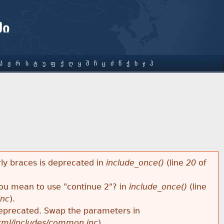
ში
Პ
Ჟ
Რ
Ს
Ტ
Უ
Ფ
Ქ
Ღ
Ყ
Შ
Ჩ
Ც
Ძ
Წ
Ჭ
Ხ
Ჯ
Ჰ
rly braces is deprecated in
include_once()
(line
20
of
 you mean to use "continue 2"? in
include_once()
(line
inc
).
s deprecated. Swap the parameters in
html/includes/common.inc
).