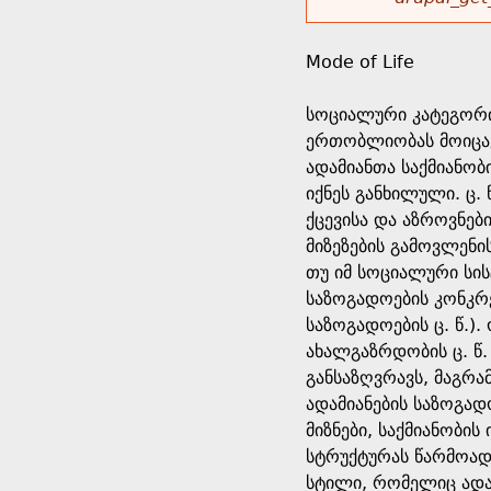
r
w
u
o
e
o
Mode of Life
r
d
h
r
სოციალური კატეგორია
s
ერთობლიობას მოიცავ
e
m
ადამიანთა საქმიანო
იქნეს განხილული. ც.
r
e
ქცევისა და აზროვნებ
მიზეზების გამოვლენი
e
s
თუ იმ სოციალური სისტ
საზოგადოების კონკრ
s
საზოგადოების ც. წ.). 
ახალგაზრდობის ც. წ.
a
განსაზღვრავს, მაგრამ
ადამიანების საზოგად
g
მიზნები, საქმიანობი
სტრუქტურას წარმოადგ
e
სტილი, რომელიც ადამ