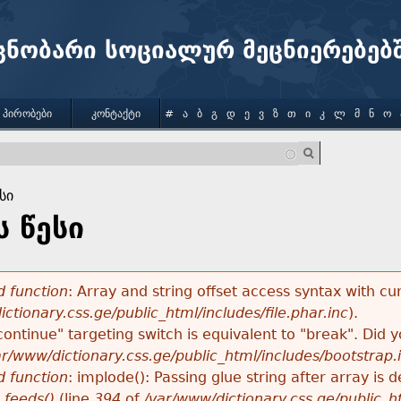
Jump to navigation
ცნობარი სოციალურ მეცნიერებებ
 ᲞᲘᲠᲝᲑᲔᲑᲘ
ᲙᲝᲜᲢᲐᲥᲢᲘ
#
Ა
Ბ
Გ
Დ
Ე
Ვ
Ზ
Თ
Ი
Კ
Ლ
Მ
Ნ
Ო
სი
 წესი
 function
: Array and string offset access syntax with cu
ctionary.css.ge/public_html/includes/file.phar.inc
).
"continue" targeting switch is equivalent to "break". Did
ar/www/dictionary.css.ge/public_html/includes/bootstrap.
 function
: implode(): Passing glue string after array i
_feeds()
(line
394
of
/var/www/dictionary.css.ge/public_