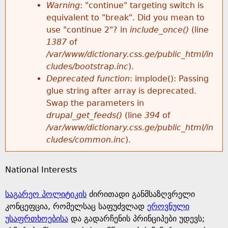
k
Warning
: "continue" targeting switch is
r
e
equivalent to "break". Did you mean to
h
y
use "continue 2"? in
include_once()
(line
o
w
1387
of
e
o
/var/www/dictionary.css.ge/public_html/in
r
r
cludes/bootstrap.inc
).
r
d
Deprecated function
: implode(): Passing
m
s
glue string after array is deprecated.
e
Swap the parameters in
e
drupal_get_feeds()
(line
394
of
/var/www/dictionary.css.ge/public_html/in
s
cludes/common.inc
).
s
National Interests
a
საგარეო პოლიტიკის
ძირითადი განმსაზღვრელი
g
კონცეფცია, რომელსაც საფუძვლად
ეროვნული
უსაფრთხოებისა
და გადარჩენის პრინციპები უდევს;