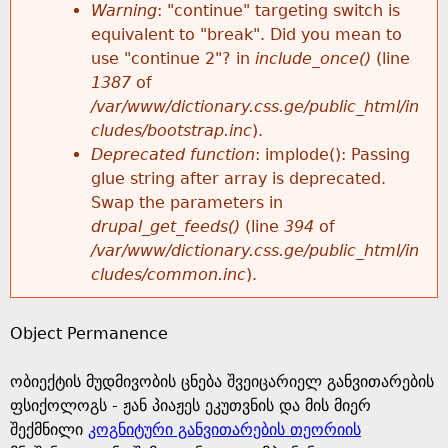
k
Warning
: "continue" targeting switch is
r
e
equivalent to "break". Did you mean to
h
y
use "continue 2"? in
include_once()
(line
o
w
1387
of
e
o
/var/www/dictionary.css.ge/public_html/in
r
r
cludes/bootstrap.inc
).
r
d
Deprecated function
: implode(): Passing
m
s
glue string after array is deprecated.
e
Swap the parameters in
e
drupal_get_feeds()
(line
394
of
/var/www/dictionary.css.ge/public_html/in
s
cludes/common.inc
).
s
Object Permanence
a
ობიექტის მუდმივობის ცნება შვეიცარიელ განვითარების
g
ფსიქოლოგს - ჟან პიაჟეს ეკუთვნის და მის მიერ
შექმნილი
კოგნიტური განვითარების თეორიის