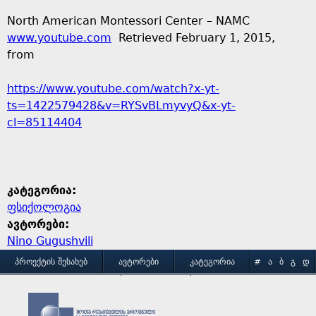
North American Montessori Center – NAMC
www.youtube.com
Retrieved February 1, 2015,
from
https://www.youtube.com/watch?x-yt-
ts=1422579428&v=RYSvBLmyvyQ&x-yt-
cl=85114404
კატეგორია:
ფსიქოლოგია
ავტორები:
Nino Gugushvili
M
ᲞᲠᲝᲔᲥᲢᲘᲡ ᲨᲔᲡᲐᲮᲔᲑ
ᲐᲕᲢᲝᲠᲔᲑᲘ
ᲙᲐᲢᲔᲒᲝᲠᲘᲐ
#
Ა
Ბ
Გ
Დ
Ე
Ვ
Ზ
Თ
Ი
ᲒᲐᲛᲝᲧᲔᲜᲔᲑᲘᲡ ᲞᲘᲠᲝᲑᲔᲑᲘ
ᲙᲝᲜᲢᲐᲥᲢᲘ
a
Კ
Ლ
Მ
Ნ
Ო
Პ
Ჟ
Რ
Ს
Ტ