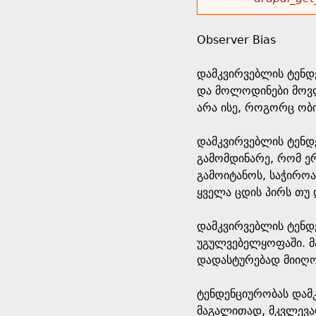
r
w
u
o
e
o
Observer Bias
r
d
h
r
დამკვირვებლის ტენდ
s
და მოლოდინები მოვლე
e
m
არა ისე, როგორც ობი
r
e
დამკვირვებლის ტენდე
გამომდინარე, რომ ერ
e
s
გამოიტანოს, საჭიროა
ყველა ცდის პირს თუ 
s
დამკვირვებლის ტენდე
a
უგულვებელყოფაში. მა
დადასტურებად მიიღოს
g
ტენდენციურობას დამკ
e
მაგალითად, მკვლევარ