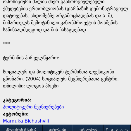
e
ოპოზიციური ძალის მიერ განხორციელებული
ქმედებების ერთობლიობას (დარბაზის დემონსტრაციულ
დატოვებას, სხდომებზე არგამოცხადებას და ა. შ),
მიმართულს შემოტანილი კანონპროექტის მოსმენის
საწინააღმდეგოდ და მის ჩასაგდებად.
***
ტერმინის პირველწყარო: ​
​სოციალურ და პოლიტიკურ ტერმინთა ლექსიკონი–
ცნობარი. (2004) სოციალურ მეცნიერებათა ცენტრი.
თბილისი: ლოგოს პრესი
კატეგორია:
პოლიტიკური მეცნიერებები
ავტორები:
Mamuka Bichashvili
ᲞᲠᲝᲔᲥᲢᲘᲡ ᲨᲔᲡᲐᲮᲔᲑ
ᲐᲕᲢᲝᲠᲔᲑᲘ
ᲙᲐᲢᲔᲒᲝᲠᲘᲐ
#
Ა
Ბ
Გ
Დ