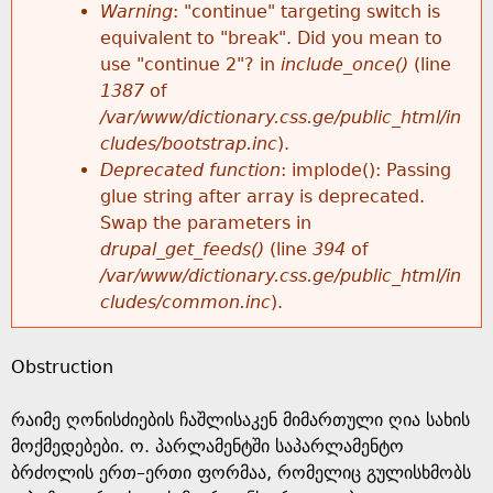
k
Warning
: "continue" targeting switch is
r
e
equivalent to "break". Did you mean to
h
y
use "continue 2"? in
include_once()
(line
o
w
1387
of
e
o
/var/www/dictionary.css.ge/public_html/in
r
r
cludes/bootstrap.inc
).
r
d
Deprecated function
: implode(): Passing
m
s
glue string after array is deprecated.
e
Swap the parameters in
e
drupal_get_feeds()
(line
394
of
/var/www/dictionary.css.ge/public_html/in
s
cludes/common.inc
).
s
Obstruction
a
რაიმე ღონისძიების ჩაშლისაკენ მიმართული ღია სახის
g
მოქმედებები. ო. პარლამენტში საპარლამენტო
ბრძოლის ერთ–ერთი ფორმაა, რომელიც გულისხმობს