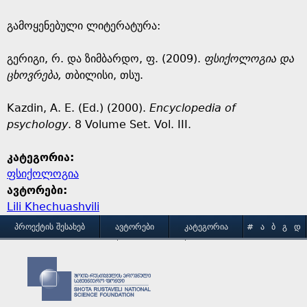
გამოყენებული ლიტერატურა:
გერიგი, რ. და ზიმბარდო, ფ. (2009).
ფსიქოლოგია და
ცხოვრება,
თბილისი, თსუ.
Kazdin, A. E. (Ed.) (2000).
Encyclopedia of
psychology
. 8 Volume Set. Vol. III.
კატეგორია:
ფსიქოლოგია
ავტორები:
Lili Khechuashvili
M
ᲞᲠᲝᲔᲥᲢᲘᲡ ᲨᲔᲡᲐᲮᲔᲑ
ᲐᲕᲢᲝᲠᲔᲑᲘ
ᲙᲐᲢᲔᲒᲝᲠᲘᲐ
#
Ა
Ბ
Გ
Დ
Ე
Ვ
Ზ
Თ
Ი
ᲒᲐᲛᲝᲧᲔᲜᲔᲑᲘᲡ ᲞᲘᲠᲝᲑᲔᲑᲘ
ᲙᲝᲜᲢᲐᲥᲢᲘ
a
Კ
Ლ
Მ
Ნ
Ო
Პ
Ჟ
Რ
Ს
Ტ
i
Უ
Ფ
Ქ
Ღ
Ყ