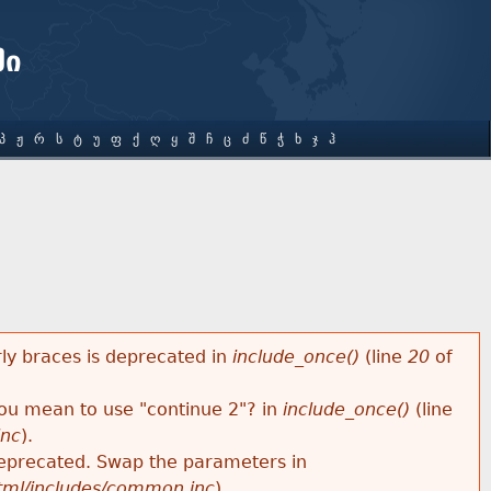
ში
Პ
Ჟ
Რ
Ს
Ტ
Უ
Ფ
Ქ
Ღ
Ყ
Შ
Ჩ
Ც
Ძ
Წ
Ჭ
Ხ
Ჯ
Ჰ
rly braces is deprecated in
include_once()
(line
20
of
 you mean to use "continue 2"? in
include_once()
(line
inc
).
s deprecated. Swap the parameters in
html/includes/common.inc
).