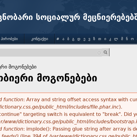
Jump to navigation
ცნობარი სოციალურ მეცნიერებებ
 ᲞᲘᲠᲝᲑᲔᲑᲘ
ᲙᲝᲜᲢᲐᲥᲢᲘ
#
Ა
Ბ
Გ
Დ
Ე
Ვ
Ზ
Თ
Ი
Კ
Ლ
Მ
Ნ
Ო
ერი მოგონებები
ობიერი მოგონებები
 function
: Array and string offset access syntax with cu
ctionary.css.ge/public_html/includes/file.phar.inc
).
"continue" targeting switch is equivalent to "break". Did
ar/www/dictionary.css.ge/public_html/includes/bootstrap.
 function
: implode(): Passing glue string after array i
_feeds()
(line
394
of
/var/www/dictionary.css.ge/public_