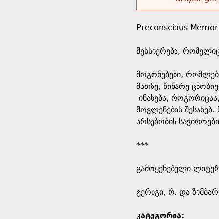
r
w
u
o
e
o
Preconscious Memor
r
d
h
r
მეხსიერება, რომელიც
s
e
m
მოგონებები, რომლებ
მათზე, წინარე ცნობ
r
e
ინახება, როგორიცაა
მოვლენების შესახებ. 
e
s
არსებობის საჭიროები
s
***
a
გამოყენებული ლიტე
g
გერიგი, რ. და ზიმბა
e
კატეგორია: