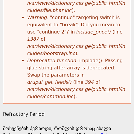
k
/var/www/dictionary.css.ge/public_html/in
r
e
cludes/file.phar.inc
).
h
y
Warning
: "continue" targeting switch is
r
w
equivalent to "break". Did you mean to
e
o
use "continue 2"? in
include_once()
(line
o
r
1387
of
r
d
/var/www/dictionary.css.ge/public_html/in
r
s
cludes/bootstrap.inc
).
e
Deprecated function
: implode(): Passing
m
glue string after array is deprecated.
Swap the parameters in
e
drupal_get_feeds()
(line
394
of
/var/www/dictionary.css.ge/public_html/in
s
cludes/common.inc
).
s
Refractory Period
a
მოსვენების პერიოდი, რომლის დროსაც ახალი