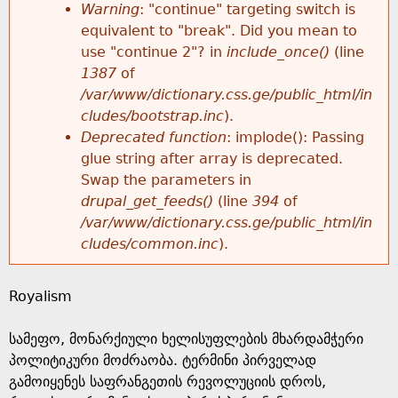
k
Warning
: "continue" targeting switch is
r
e
equivalent to "break". Did you mean to
h
y
use "continue 2"? in
include_once()
(line
o
w
1387
of
e
o
/var/www/dictionary.css.ge/public_html/in
r
r
cludes/bootstrap.inc
).
r
d
Deprecated function
: implode(): Passing
m
s
glue string after array is deprecated.
e
Swap the parameters in
e
drupal_get_feeds()
(line
394
of
/var/www/dictionary.css.ge/public_html/in
s
cludes/common.inc
).
s
Royalism
a
სამეფო, მონარქიული ხელისუფლების მხარდამჭერი
g
პოლიტიკური მოძრაობა. ტერმინი პირველად
გამოიყენეს საფრანგეთის რევოლუციის დროს,