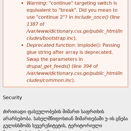
k
Warning
: "continue" targeting switch is
r
e
equivalent to "break". Did you mean to
h
y
use "continue 2"? in
include_once()
(line
o
w
1387
of
e
o
/var/www/dictionary.css.ge/public_html/in
r
r
cludes/bootstrap.inc
).
r
d
Deprecated function
: implode(): Passing
m
s
glue string after array is deprecated.
e
Swap the parameters in
e
drupal_get_feeds()
(line
394
of
/var/www/dictionary.css.ge/public_html/in
s
cludes/common.inc
).
s
Security
a
ძირითადი ფასეულობების მიმართ საფრთხის
g
არარსებობა. სახელმწიფოსთან მიმართებაში უ–ის ცნება
გულისხმობს სუვერენიტეტის, ტერიტორიული