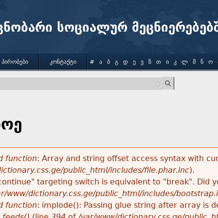
Jump to navigation
ცნობარი სოციალურ მეცნიერებებ
 ᲞᲘᲠᲝᲑᲔᲑᲘ
ᲙᲝᲜᲢᲐᲥᲢᲘ
#
Ა
Ბ
Გ
Დ
Ე
Ვ
Ზ
Თ
Ი
Კ
Ლ
Მ
Ნ
Ო
ნოე
 function
: Array and string offset access syntax with cu
ctionary.css.ge/public_html/includes/file.phar.inc
).
"continue" targeting switch is equivalent to "break". Did
ar/www/dictionary.css.ge/public_html/includes/bootstrap.
 function
: implode(): Passing glue string after array i
_feeds()
(line
394
of
/var/www/dictionary.css.ge/public_