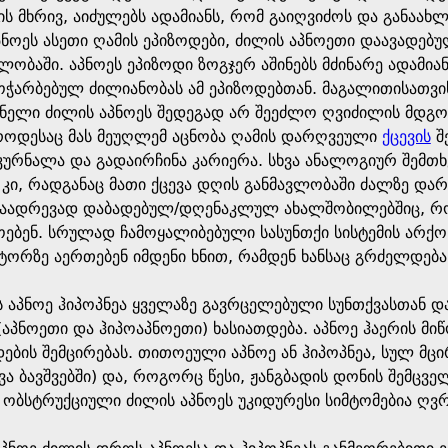
ის მხრივ, აიძულებს ადამიანს, რომ გაიღვიძოს და განაახ
პნოეს ასეთი ღამის ეპიზოდები, ძილის აპნოეთი დაავადებ
ლობაში. აპნოეს ეპიზოდი ზოგჯერ აშინებს მძინარე ადამია
 მოჭარბებულ ძილიანობას ამ ეპიზოდებთან. მაგალითისათვ
ელი ძილის აპნოეს შედეგად არ შეეძლო ღვიძილის მდგო
როდესაც მას მეუღლემ აცნობა ღამის დარღვეული
ქცევის
შე
კურნალა და გადაირჩინა კარიერა. სხვა ანალოგიურ შემთხვ
კი, რადგანაც მათი ქცევა დღის განმავლობაში ძალზე და
ნაადრევად დაბადებულ/დღენაკლულ ახალშობილებშიც, რომ
ებენ. სრულად ჩამოყალიბებული სასუნთქი სისტემის არქონ
ტორზე აერთებენ იმდენი ხნით, რამდენ ხანსაც გრძელდებ
 აპნოე ჰიპოპნეა ყველაზე გავრცელებული სუნთქვასთან და
(აპნოეთი და ჰიპოაპნოეთი) ხასიათდება. აპნოე ჰაერის მი
დების შემცირებას. თითოეული აპნოე ან ჰიპოპნეა, სულ მც
ვა ბავშვებში) და, როგორც წესი, ჟანგბადის დონის შემც
. ობსტრუქციული ძილის აპნოეს უკიდურესი სიმტომებია ღვ