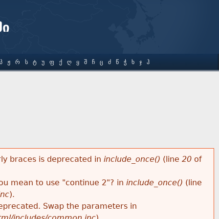
ში
Პ
Ჟ
Რ
Ს
Ტ
Უ
Ფ
Ქ
Ღ
Ყ
Შ
Ჩ
Ც
Ძ
Წ
Ჭ
Ხ
Ჯ
Ჰ
rly braces is deprecated in
include_once()
(line
20
of
 you mean to use "continue 2"? in
include_once()
(line
inc
).
s deprecated. Swap the parameters in
html/includes/common.inc
).