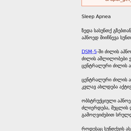
r
w
u
o
e
o
Sleep Apnea
r
d
h
r
ზედა სასუნთქ გზებთა
s
აპნოედ მიიჩნევა სუნ
e
m
DSM-5
-ში ძილის აპნ
r
e
ძილის აშლილობები ე
ცენტრალური ძილის ა
e
s
ცენტრალური ძილის ა
s
კვლავ ახლდება აქტივ
a
ობსტრუქციული აპნოეს
ძლიერდება, მუცლის დ
g
გამოღვიძებით სრულდ
e
როდესაც სუნთქვის ას