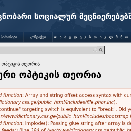
Jump to navigation
ცნობარი სოციალურ მეცნიერებებ
 ᲞᲘᲠᲝᲑᲔᲑᲘ
ᲙᲝᲜᲢᲐᲥᲢᲘ
#
Ა
Ბ
Გ
Დ
Ე
Ვ
Ზ
Თ
Ი
Კ
Ლ
Მ
Ნ
Ო
 ოპტიკის თეორია
რი ოპტიკის თეორია
 function
: Array and string offset access syntax with cu
ctionary.css.ge/public_html/includes/file.phar.inc
).
"continue" targeting switch is equivalent to "break". Did
ar/www/dictionary.css.ge/public_html/includes/bootstrap.
 function
: implode(): Passing glue string after array i
_feeds()
(line
394
of
/var/www/dictionary.css.ge/public_