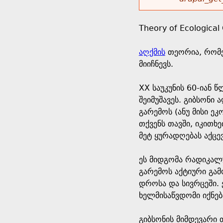
r
w
u
o
e
o
Theory of Ecological 
r
d
h
r
აღქმის
თეორია, რომე
s
მიიჩნევს.
e
m
XX საუკუნის 60-იან 
r
e
შეიმუშავეს. გიბსონი
გარემოს (ანუ მისი ე
e
s
თქვენს თავში, იკითხ
მეტ ყურადღებას აქცევ
s
ეს მიდგომა რადიკალ
a
გარემოს აქტიური გა
დროსა და სივრცეში.
g
ხელმისაწვდომი იქნე
e
გიბსონის მიმდევარი