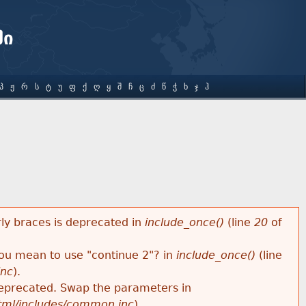
ში
Პ
Ჟ
Რ
Ს
Ტ
Უ
Ფ
Ქ
Ღ
Ყ
Შ
Ჩ
Ც
Ძ
Წ
Ჭ
Ხ
Ჯ
Ჰ
rly braces is deprecated in
include_once()
(line
20
of
 you mean to use "continue 2"? in
include_once()
(line
inc
).
s deprecated. Swap the parameters in
html/includes/common.inc
).