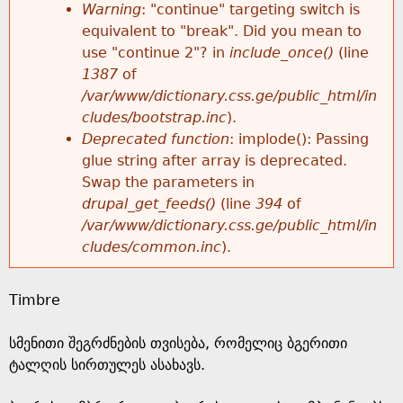
k
Warning
: "continue" targeting switch is
r
e
equivalent to "break". Did you mean to
h
y
use "continue 2"? in
include_once()
(line
o
w
1387
of
e
o
/var/www/dictionary.css.ge/public_html/in
r
r
cludes/bootstrap.inc
).
r
d
Deprecated function
: implode(): Passing
m
s
glue string after array is deprecated.
e
Swap the parameters in
e
drupal_get_feeds()
(line
394
of
/var/www/dictionary.css.ge/public_html/in
s
cludes/common.inc
).
s
Timbre
a
სმენითი შეგრძნების თვისება, რომელიც ბგერითი
g
ტალღის სირთულეს ასახავს.