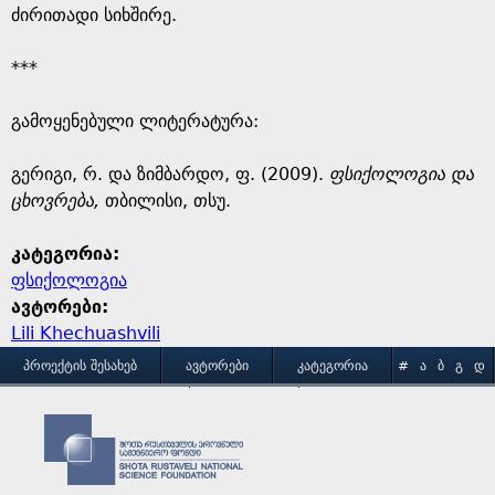
ძირითადი სიხშირე.
***
გამოყენებული ლიტერატურა:
გერიგი, რ. და ზიმბარდო, ფ. (2009).
ფსიქოლოგია და
ცხოვრება,
თბილისი, თსუ.
კატეგორია:
ფსიქოლოგია
ავტორები:
Lili Khechuashvili
M
ᲞᲠᲝᲔᲥᲢᲘᲡ ᲨᲔᲡᲐᲮᲔᲑ
ᲐᲕᲢᲝᲠᲔᲑᲘ
ᲙᲐᲢᲔᲒᲝᲠᲘᲐ
#
Ა
Ბ
Გ
Დ
Ე
Ვ
Ზ
Თ
Ი
ᲒᲐᲛᲝᲧᲔᲜᲔᲑᲘᲡ ᲞᲘᲠᲝᲑᲔᲑᲘ
ᲙᲝᲜᲢᲐᲥᲢᲘ
a
Კ
Ლ
Მ
Ნ
Ო
Პ
Ჟ
Რ
Ს
Ტ
i
Უ
Ფ
Ქ
Ღ
Ყ