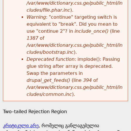
k
/var/www/dictionary.css.ge/public_html/in
r
e
cludes/file.phar.inc
).
h
y
Warning
: "continue" targeting switch is
r
w
equivalent to "break". Did you mean to
e
o
use "continue 2"? in
include_once()
(line
o
r
1387
of
r
d
/var/www/dictionary.css.ge/public_html/in
r
s
cludes/bootstrap.inc
).
e
Deprecated function
: implode(): Passing
m
glue string after array is deprecated.
Swap the parameters in
e
drupal_get_feeds()
(line
394
of
/var/www/dictionary.css.ge/public_html/in
s
cludes/common.inc
).
s
Two–tailed Rejection Region
a
კრიტიკული არე
, რომელიც განლაგებულია