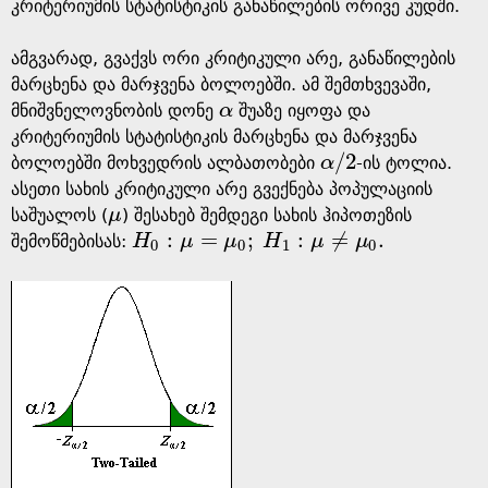
g
კრიტერიუმის სტატისტიკის განაწილების ორივე კუდში.
e
ამგვარად, გვაქვს ორი კრიტიკული არე, განაწილების
მარცხენა და მარჯვენა ბოლოებში. ამ შემთხვევაში,
მნიშვნელოვნობის დონე
α
შუაზე იყოფა და
α
კრიტერიუმის სტატისტიკის მარცხენა და მარჯვენა
/
2
ბოლოებში მოხვედრის ალბათობები
α
-ის ტოლია.
α
/
2
ასეთი სახის კრიტიკული არე გვექნება პოპულაციის
საშუალოს (
μ
) შესახებ შემდეგი სახის ჰიპოთეზის
μ
:
=
;
:
≠
.
შემოწმებისას:
H
μ
μ
H
μ
μ
H
0
:
μ
=
μ
0
;
H
1
:
μ
≠
μ
0
.
0
0
1
0