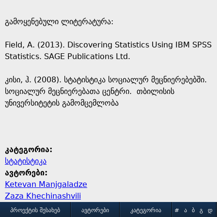
გამოყენებული ლიტერატურა:
Field, A. (2013). Discovering Statistics Using IBM SPSS
Statistics. SAGE Publications Ltd.
კისი, ჰ. (2008). სტატისტიკა სოციალურ მეცნიერებებში.
სოციალურ მეცნიერებათა ცენტრი. თბილისის
უნივერსიტეტის გამომცემლობა
კატეგორია:
სტატისტიკა
ავტორები:
Ketevan Manjgaladze
Zaza Khechinashvili
M
ᲞᲠᲝᲔᲥᲢᲘᲡ ᲨᲔᲡᲐᲮᲔᲑ
ᲐᲕᲢᲝᲠᲔᲑᲘ
ᲙᲐᲢᲔᲒᲝᲠᲘᲐ
#
Ა
Ბ
Გ
Დ