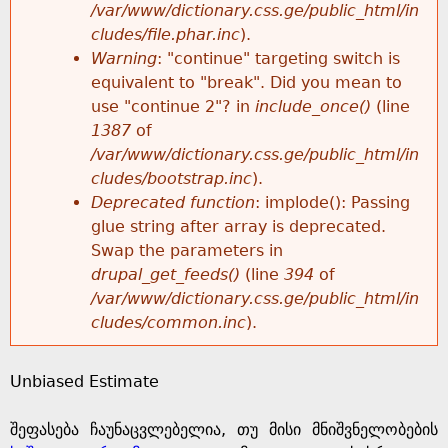
k
/var/www/dictionary.css.ge/public_html/in
r
e
cludes/file.phar.inc
).
h
y
Warning
: "continue" targeting switch is
r
w
equivalent to "break". Did you mean to
e
o
use "continue 2"? in
include_once()
(line
o
r
1387
of
r
d
/var/www/dictionary.css.ge/public_html/in
r
s
cludes/bootstrap.inc
).
e
Deprecated function
: implode(): Passing
m
glue string after array is deprecated.
Swap the parameters in
e
drupal_get_feeds()
(line
394
of
/var/www/dictionary.css.ge/public_html/in
s
cludes/common.inc
).
s
Unbiased Estimate
a
შეფასება ჩაუნაცვლებელია, თუ მისი მნიშვნელობების