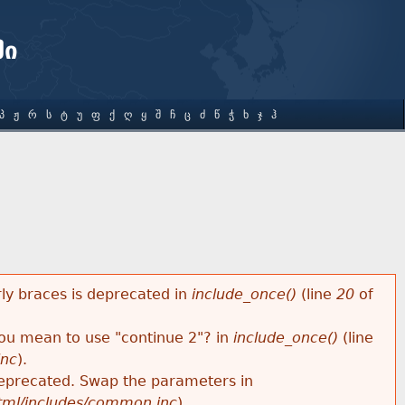
ში
Პ
Ჟ
Რ
Ს
Ტ
Უ
Ფ
Ქ
Ღ
Ყ
Შ
Ჩ
Ც
Ძ
Წ
Ჭ
Ხ
Ჯ
Ჰ
rly braces is deprecated in
include_once()
(line
20
of
 you mean to use "continue 2"? in
include_once()
(line
inc
).
s deprecated. Swap the parameters in
html/includes/common.inc
).