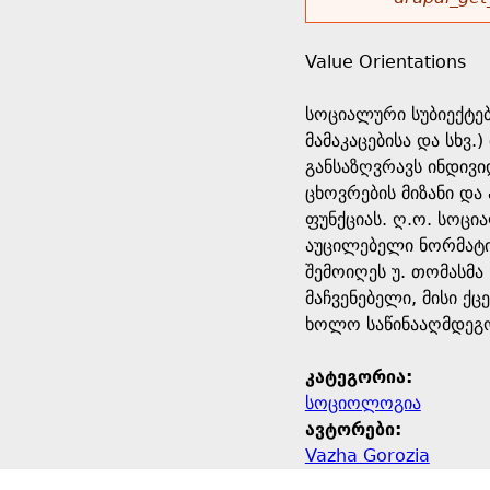
r
w
u
o
e
o
Value Orientations
r
d
h
r
სოციალური სუბიექტებ
s
მამაკაცებისა და სხ
e
m
განსაზღვრავს ინდივი
ცხოვრების მიზანი და
r
e
ფუნქციას. ღ.ო. სოცი
აუცილებელი ნორმატი
e
s
შემოიღეს უ. თომასმა
მაჩვენებელი, მისი ქ
s
ხოლო საწინააღმდეგო
a
კატეგორია:
სოციოლოგია
g
ავტორები:
Vazha Gorozia
e