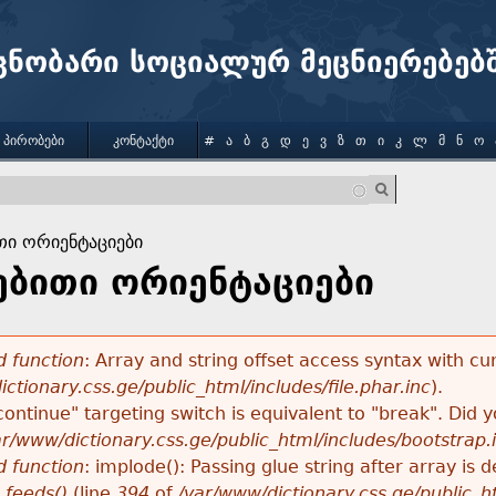
Jump to navigation
ცნობარი სოციალურ მეცნიერებებ
 ᲞᲘᲠᲝᲑᲔᲑᲘ
ᲙᲝᲜᲢᲐᲥᲢᲘ
#
Ა
Ბ
Გ
Დ
Ე
Ვ
Ზ
Თ
Ი
Კ
Ლ
Მ
Ნ
Ო
ი ორიენტაციები
ბითი ორიენტაციები
 function
: Array and string offset access syntax with cu
ctionary.css.ge/public_html/includes/file.phar.inc
).
"continue" targeting switch is equivalent to "break". Did
ar/www/dictionary.css.ge/public_html/includes/bootstrap.
 function
: implode(): Passing glue string after array i
_feeds()
(line
394
of
/var/www/dictionary.css.ge/public_