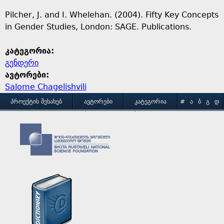
Pilcher, J. and I. Whelehan. (2004). Fifty Key Concepts
in Gender Studies, London: SAGE. Publications.
კატეგორია:
გენდერი
ავტორები:
Salome Chagelishvili
M
ᲞᲠᲝᲔᲥᲢᲘᲡ ᲨᲔᲡᲐᲮᲔᲑ
ᲐᲕᲢᲝᲠᲔᲑᲘ
ᲙᲐᲢᲔᲒᲝᲠᲘᲐ
#
Ა
Ბ
Გ
Დ
Ე
Ვ
Ზ
Თ
Ი
ᲒᲐᲛᲝᲧᲔᲜᲔᲑᲘᲡ ᲞᲘᲠᲝᲑᲔᲑᲘ
ᲙᲝᲜᲢᲐᲥᲢᲘ
a
Კ
Ლ
Მ
Ნ
Ო
Პ
Ჟ
Რ
Ს
Ტ
i
Უ
Ფ
Ქ
Ღ
Ყ
Შ
Ჩ
Ც
Ძ
Წ
n
Ჭ
Ხ
Ჯ
Ჰ
m