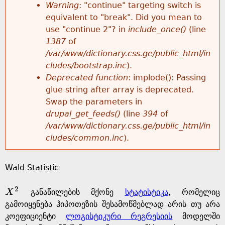
k
Warning
: "continue" targeting switch is
r
e
equivalent to "break". Did you mean to
h
y
use "continue 2"? in
include_once()
(line
o
w
1387
of
e
o
/var/www/dictionary.css.ge/public_html/in
r
r
cludes/bootstrap.inc
).
r
d
Deprecated function
: implode(): Passing
m
s
glue string after array is deprecated.
e
Swap the parameters in
e
drupal_get_feeds()
(line
394
of
/var/www/dictionary.css.ge/public_html/in
s
cludes/common.inc
).
s
Wald Statistic
a
2
X
განაწილების მქონე
სტატისტიკა
, რომელიც
X
2
g
გამოიყენება ჰიპოთეზის შესამოწმებლად არის თუ არა
კოეფიციენტი
ლოგისტიკური რეგრესიის
მოდელში