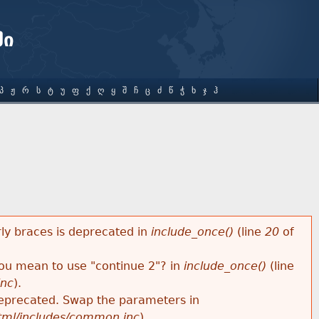
ში
Პ
Ჟ
Რ
Ს
Ტ
Უ
Ფ
Ქ
Ღ
Ყ
Შ
Ჩ
Ც
Ძ
Წ
Ჭ
Ხ
Ჯ
Ჰ
rly braces is deprecated in
include_once()
(line
20
of
 you mean to use "continue 2"? in
include_once()
(line
inc
).
s deprecated. Swap the parameters in
html/includes/common.inc
).