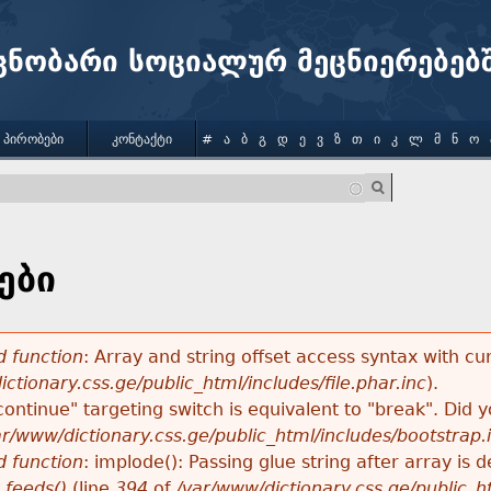
Jump to navigation
ცნობარი სოციალურ მეცნიერებებ
 ᲞᲘᲠᲝᲑᲔᲑᲘ
ᲙᲝᲜᲢᲐᲥᲢᲘ
#
Ა
Ბ
Გ
Დ
Ე
Ვ
Ზ
Თ
Ი
Კ
Ლ
Მ
Ნ
Ო
ები
 function
: Array and string offset access syntax with cu
ctionary.css.ge/public_html/includes/file.phar.inc
).
"continue" targeting switch is equivalent to "break". Did
ar/www/dictionary.css.ge/public_html/includes/bootstrap.
 function
: implode(): Passing glue string after array i
_feeds()
(line
394
of
/var/www/dictionary.css.ge/public_