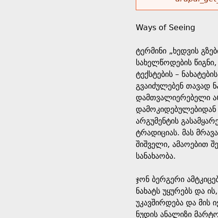
r
w
u
o
e
o
Ways of Seeing
r
d
h
r
ტერმინი „ხედვის გზე
s
სახელწოდების წიგნი,
e
m
ტექსტების – ნახატებ
გვაიძულებენ თავად ნა
r
e
დამთვალიერებელი არ
დამოკიდებულებიდან 
e
s
არგუმენტის გასამყარ
ტრადიციას. მას მრავ
s
შიშველი, ამაოებით 
სანახაობა.
a
ჯონ ბერგერი ამტკიცე
g
ნახატს უყურებს და ის
უკავშირდება და მის 
e
ნუდის ანალიზი მარტო