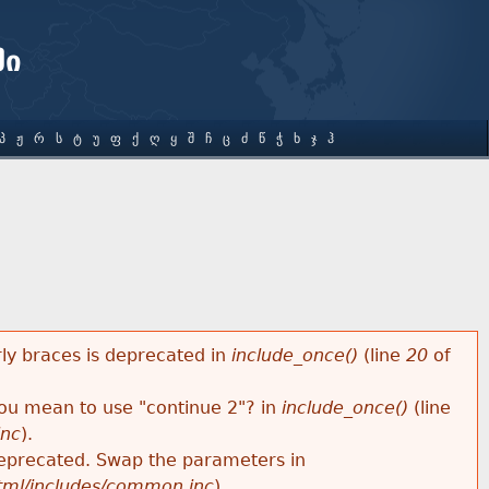
ში
Პ
Ჟ
Რ
Ს
Ტ
Უ
Ფ
Ქ
Ღ
Ყ
Შ
Ჩ
Ც
Ძ
Წ
Ჭ
Ხ
Ჯ
Ჰ
rly braces is deprecated in
include_once()
(line
20
of
 you mean to use "continue 2"? in
include_once()
(line
inc
).
s deprecated. Swap the parameters in
html/includes/common.inc
).