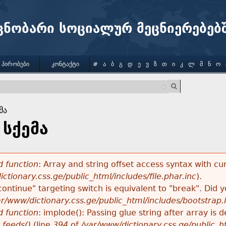
Jump to navigation
ცნობარი სოციალურ მეცნიერებებ
 ᲞᲘᲠᲝᲑᲔᲑᲘ
ᲙᲝᲜᲢᲐᲥᲢᲘ
#
Ა
Ბ
Გ
Დ
Ე
Ვ
Ზ
Თ
Ი
Კ
Ლ
Მ
Ნ
Ო
მა
 სქემა
 function
: Array and string offset access syntax with cu
ctionary.css.ge/public_html/includes/file.phar.inc
).
"continue" targeting switch is equivalent to "break". Did
ar/www/dictionary.css.ge/public_html/includes/bootstrap.
 function
: implode(): Passing glue string after array i
_feeds()
(line
394
of
/var/www/dictionary.css.ge/public_