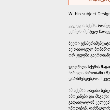
r
w
u
o
e
o
Within-subject Desig
r
d
h
r
კვლევის სქემა, რომ
s
ექსპერიმენტულ ჩარევა
e
m
ბევრი ექსპერიმენტატ
r
e
აქ თითოეულ მონაწილე
ორ ჯგუფში გაერთიანე
e
s
ჯგუფშიდა სქემის მაგ
s
ჩარევის პირობაში (B
დარწმუნდეს,რომ ცვ
a
ამ სქემას თავისი სუ
g
ამოცანები და მსგავს
გადაიღალონ კვლევაში
e
უწოდებენ. დასწავლის