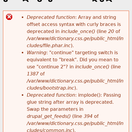
k
e
h
y
Deprecated function
: Array and string
w
offset access syntax with curly braces is
e
E
o
deprecated in
include_once()
(line
20
of
r
/var/www/dictionary.css.ge/public_html/in
r
r
d
cludes/file.phar.inc
).
s
Warning
: "continue" targeting switch is
e
r
equivalent to "break". Did you mean to
use "continue 2"? in
include_once()
(line
o
1387
of
/var/www/dictionary.css.ge/public_html/in
r
cludes/bootstrap.inc
).
Deprecated function
: implode(): Passing
m
glue string after array is deprecated.
Swap the parameters in
e
drupal_get_feeds()
(line
394
of
/var/www/dictionary.css.ge/public_html/in
s
cludes/common.inc
).