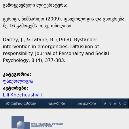
გამოყენებული ლიტერატურა:
გერიგი, ზიმბარდო (2009). ფსიქოლოგია და ცხოვრება,
მე-16 გამოცემა. თსუ, თბილისი.
Darley, J., & Latane, B. (1968). Bystander
intervention in emergencies: Diffusuion of
responsibility. Journal of Personality and Social
Psychology, 8 (4), 377-383.
კატეგორია:
ფსიქოლოგია
ავტორები:
Lili Khechuashvili
M
ᲞᲠᲝᲔᲥᲢᲘᲡ ᲨᲔᲡᲐᲮᲔᲑ
ᲐᲕᲢᲝᲠᲔᲑᲘ
ᲙᲐᲢᲔᲒᲝᲠᲘᲐ
#
Ა
Ბ
Გ
Დ
Ე
Ვ
Ზ
Თ
Ი
ᲒᲐᲛᲝᲧᲔᲜᲔᲑᲘᲡ ᲞᲘᲠᲝᲑᲔᲑᲘ
ᲙᲝᲜᲢᲐᲥᲢᲘ
a
Კ
Ლ
Მ
Ნ
Ო
Პ
Ჟ
Რ
Ს
Ტ